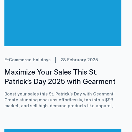
E-Commerce Holidays
28 February 2025
Maximize Your Sales This St.
Patrick’s Day 2025 with Gearment
Boost your sales this St. Patrick’s Day with Gearment!
Create stunning mockups effortlessly, tap into a $9B
market, and sell high-demand products like apparel,
mugs, and home decor. Get inspired with trending
designs and print techniques. Start selling now!