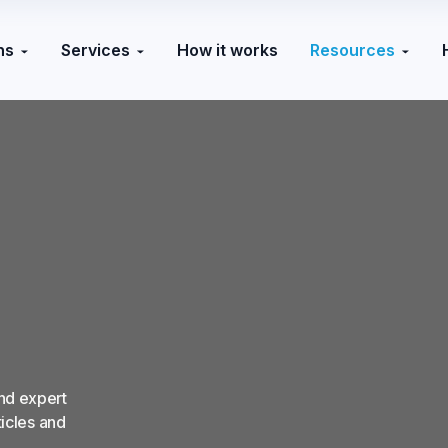
ns
Services
How it works
Resources
nd expert
ticles and