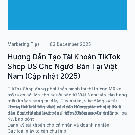
Marketing Tips
03 December 2025
Hướng Dẫn Tạo Tài Khoản TikTok
Shop US Cho Người Bán Tại Việt
Nam (Cập nhật 2025)
TikTok Shop đang phát triển mạnh tại thị trường Mỹ và
mở ra cơ hội lớn cho người bán từ Việt Nam tiếp cận hàng
triệu khách hàng tại đây. Tuy nhiên, việc đăng ký tài
khoản TikTok Shop Mỹ yêu cầu đúng quy trình, giấy tờ
Trong bài viết này, bạn sẽ được hướng dẫn chi tiết từ A
phù hợp, và phải vượt qua một số trở ngại vùng địa lý.
đến Z cách tạo tài khoản TikTok Shop cho thị trường Hoa
Kỳ, bao gồm:
Đăng ký tài khoản cho cá nhân và doanh nghiệp
Các loại giấy tờ cần chuẩn bị