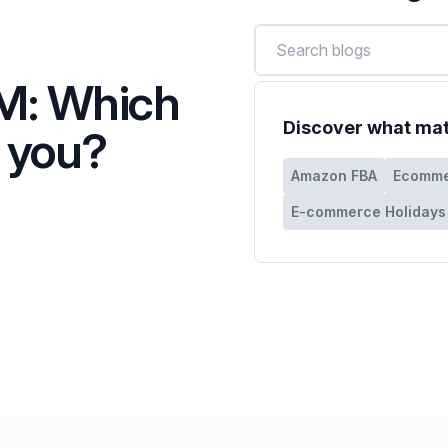
M: Which
Discover what mat
r you?
Amazon FBA
Ecomme
E-commerce Holidays