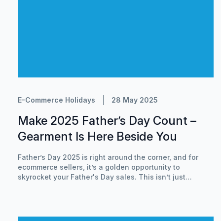
E-Commerce Holidays
28 May 2025
Make 2025 Father’s Day Count –
Gearment Is Here Beside You
Father’s Day 2025 is right around the corner, and for
ecommerce sellers, it’s a golden opportunity to
skyrocket your Father's Day sales. This isn’t just
another holiday—it’s a chance to connect with
customers through heartfelt, personalized gifts while
driving revenue and growing your brand.