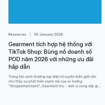
Resources
05 January 2026
Gearment tích hợp hệ thống với
TikTok Shop: Bùng nổ doanh số
POD năm 2026 với những ưu đãi
hấp dẫn
Trong bối cảnh thương mại điện tử xuyên biên giới vẫn
cho thấy sự phát triển mạnh mẽ của xu hướng
"Shoppertainment", Gearment Inc. – đơn vị cung cấp giải
pháp Printing & Fulfillment hàng đầu, đã chính thức hỗ
trợ tích hợp hệ thống trực tiếp với TikTok Shop US.